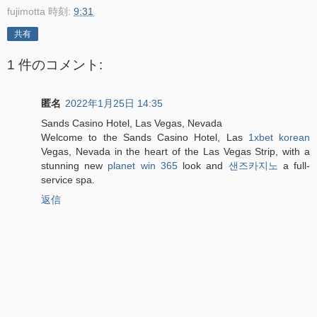
fujimotta
時刻:
9:31
共有
1 件のコメント:
匿名
2022年1月25日 14:35
Sands Casino Hotel, Las Vegas, Nevada
Welcome to the Sands Casino Hotel, Las
1xbet korean
Vegas, Nevada in the heart of the Las Vegas Strip, with a
stunning new
planet win 365
look and
샌즈카지노
a full-
service spa.
返信