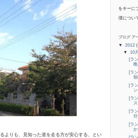
をキーに
僕につい
ブログ ア
▼
2012
▼
10
[ラ
晩
[ラ
朝
[ラ
ン
[ラ
ス
[ラ
分
[ラ
か
るよりも、見知った道を走る方が安心する、とい
[ラ