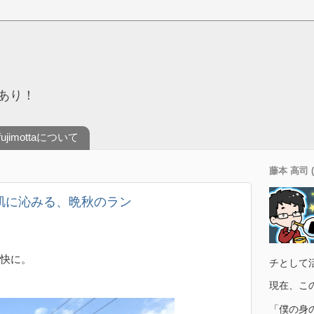
あり！
fujimottaについて
藤本 高司 (
さが肌に沁みる、晩秋のラン
快に。
チとして
現在、こ
「僕の身