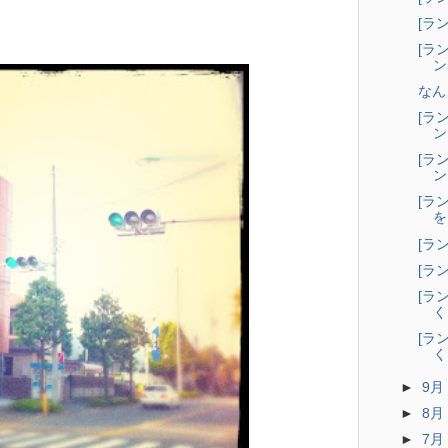
[ラ
[ラ
ン
なん
[ラ
ン
[ラ
ン
[ラ
を
[ラ
[ラ
[ラ
く
[ラ
く
►
9
►
8
►
7